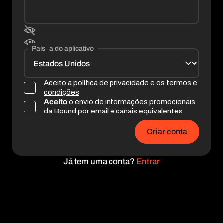
Idioma do aplicativo
País
Aceito a
política de privacidade
e os
termos e
condições
Aceito
o envio de informações promocionais
da Bound por email e canais equivalentes
Criar conta
Já tem uma conta?
Entrar